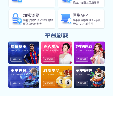
壹号娱乐从多个层面构建立体式防御体系，涵盖数据传输、
账户操作与隐私保护，力求为用户营造安全、稳定的使用体
验。
身份认证层
双因子验证
行为识别
通过设备指纹识别、人机验证等方式，全面阻挡非法访问
尝试。