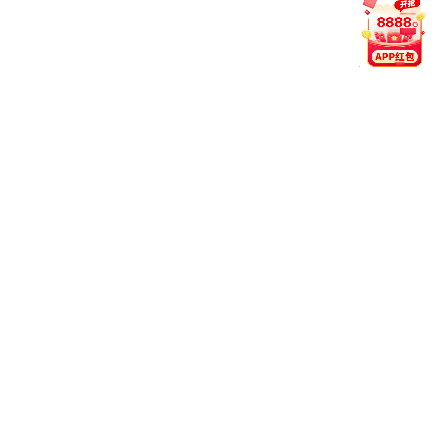
壹号娱乐 每次更新都基于用户反馈持续优化，确保使用体验
不断升级。
v6.3.0
发布于 2025年10月
多设备同步机制上线，账号数据无缝切换。
推荐逻辑升级，提升用户内容匹配准确度。
新增教学专区，图文视频助力新手快速上手。
v6.2.0
发布于 2025年8月