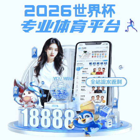
立即注册
壹号娱乐
带您畅享全球体育盛
事
专业平台，数据精准，
高清直播
覆盖热门体育项
目。
聚焦足球、篮球、电竞等赛事，
每日内容实时更
新
。
极速访问
下载APP